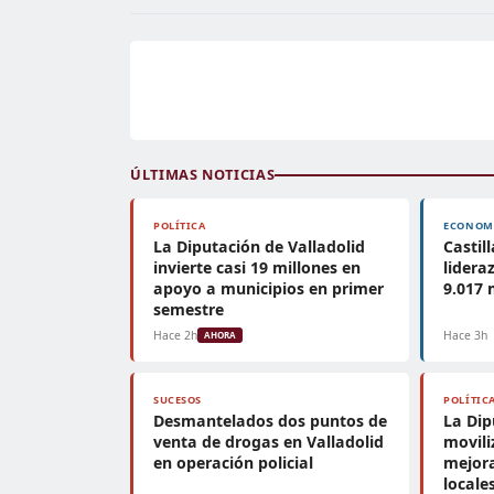
ÚLTIMAS NOTICIAS
POLÍTICA
ECONOM
La Diputación de Valladolid
Castil
invierte casi 19 millones en
lidera
apoyo a municipios en primer
9.017 
semestre
Hace 2h
Hace 3h
AHORA
SUCESOS
POLÍTIC
Desmantelados dos puntos de
La Dip
venta de drogas en Valladolid
movili
en operación policial
mejora
locale