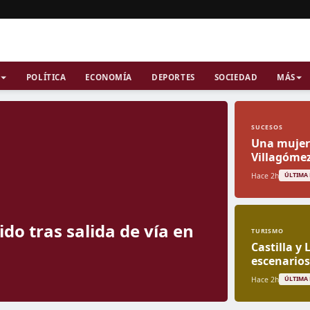
POLÍTICA
ECONOMÍA
DEPORTES
SOCIEDAD
MÁS
SUCESOS
Una mujer 
Villagóme
Hace 2h
ÚLTIMA
do tras salida de vía en
TURISMO
Castilla y
escenarios 
Hace 2h
ÚLTIMA