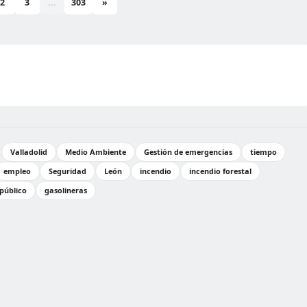
2
3
...
303
»
Valladolid
Medio Ambiente
Gestión de emergencias
tiempo
empleo
Seguridad
León
incendio
incendio forestal
público
gasolineras