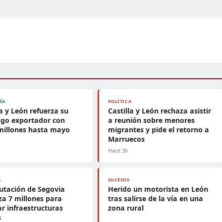
ÍA
POLÍTICA
la y León refuerza su
Castilla y León rechaza asistir
zgo exportador con
a reunión sobre menores
millones hasta mayo
migrantes y pide el retorno a
Marruecos
Hace 3h
A
SUCESOS
utación de Segovia
Herido un motorista en León
za 7 millones para
tras salirse de la vía en una
r infraestructuras
zona rural
s