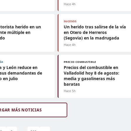
Hace 4h
SUCESOS
orista herido en un
Un herido tras salirse de la vía
nte múltiple en
en Otero de Herreros
ado
(Segovia) en la madrugada
Hace 4h
ÍA
PRECIO COMBUSTIBLE
la y León reduce en
Precios del combustible en
 sus demandantes de
Valladolid hoy 8 de agosto:
 en julio
media y gasolineras más
baratas
Hace 5h
RGAR MÁS NOTICIAS