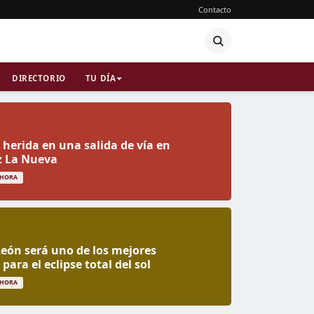
Contacto
DIRECTORIO
TU DÍA
herida en una salida de vía en
z La Nueva
 HORA
 León será uno de los mejores
para el eclipse total del sol
 HORA