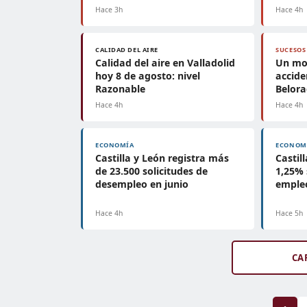
Hace 3h
Hace 4h
CALIDAD DEL AIRE
SUCESOS
Calidad del aire en Valladolid
Un mot
hoy 8 de agosto: nivel
accide
Razonable
Belor
Hace 4h
Hace 4h
ECONOMÍA
ECONOM
Castilla y León registra más
Castil
de 23.500 solicitudes de
1,25%
desempleo en junio
empleo
Hace 4h
Hace 5h
CA