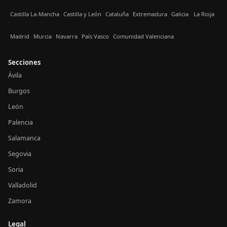
Castilla La-Mancha
Castilla y León
Cataluña
Extremadura
Galicia
La Rioja
Madrid
Murcia
Navarra
País Vasco
Comunidad Valenciana
Secciones
Ávila
Burgos
León
Palencia
Salamanca
Segovia
Soria
Valladolid
Zamora
Legal