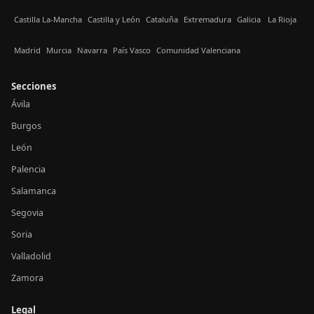
Castilla La-Mancha
Castilla y León
Cataluña
Extremadura
Galicia
La Rioja
Madrid
Murcia
Navarra
País Vasco
Comunidad Valenciana
Secciones
Ávila
Burgos
León
Palencia
Salamanca
Segovia
Soria
Valladolid
Zamora
Legal