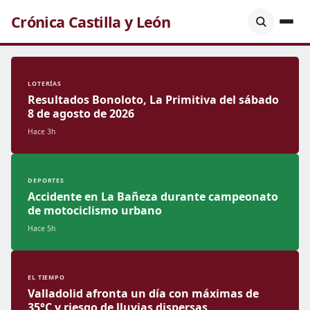
Crónica Castilla y León
LOTERÍAS
Resultados Bonoloto, La Primitiva del sábado
8 de agosto de 2026
Hace 3h
DEPORTES
Accidente en La Bañeza durante campeonato
de motociclismo urbano
Hace 5h
EL TIEMPO
Valladolid afronta un día con máximas de
35°C y riesgo de lluvias dispersas