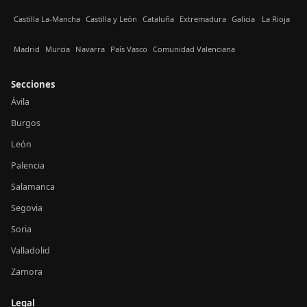
Castilla La-Mancha
Castilla y León
Cataluña
Extremadura
Galicia
La Rioja
Madrid
Murcia
Navarra
País Vasco
Comunidad Valenciana
Secciones
Ávila
Burgos
León
Palencia
Salamanca
Segovia
Soria
Valladolid
Zamora
Legal