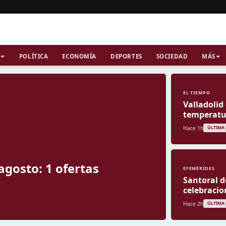
POLÍTICA
ECONOMÍA
DEPORTES
SOCIEDAD
MÁS
EL TIEMPO
Valladolid
temperatur
Hace 1h
ÚLTIMA
agosto: 1 ofertas
EFEMÉRIDES
Santoral d
celebracio
Hace 2h
ÚLTIMA