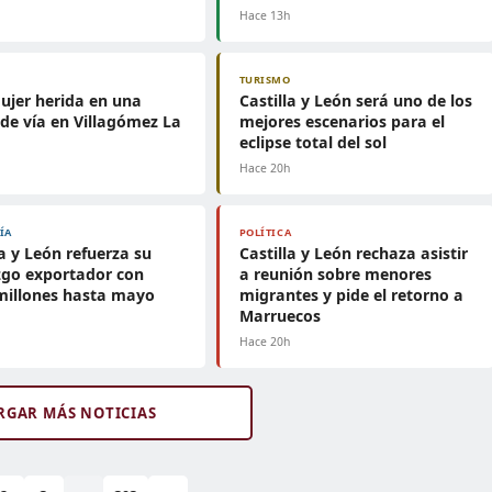
h
Hace 13h
TURISMO
jer herida en una
Castilla y León será uno de los
 de vía en Villagómez La
mejores escenarios para el
eclipse total del sol
h
Hace 20h
ÍA
POLÍTICA
la y León refuerza su
Castilla y León rechaza asistir
zgo exportador con
a reunión sobre menores
millones hasta mayo
migrantes y pide el retorno a
Marruecos
h
Hace 20h
RGAR MÁS NOTICIAS