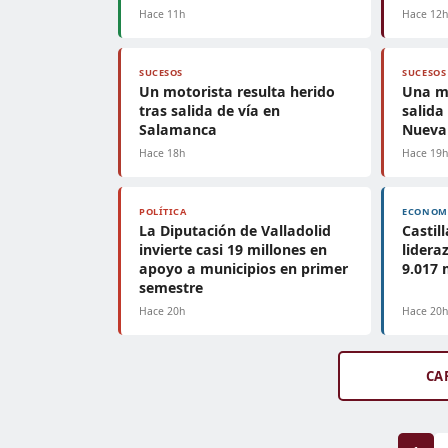
Hace 11h
Hace 12
SUCESOS
SUCESOS
Un motorista resulta herido
Una mu
tras salida de vía en
salida
Salamanca
Nueva
Hace 18h
Hace 19
POLÍTICA
ECONOM
La Diputación de Valladolid
Castil
invierte casi 19 millones en
lidera
apoyo a municipios en primer
9.017 
semestre
Hace 20h
Hace 20
CA