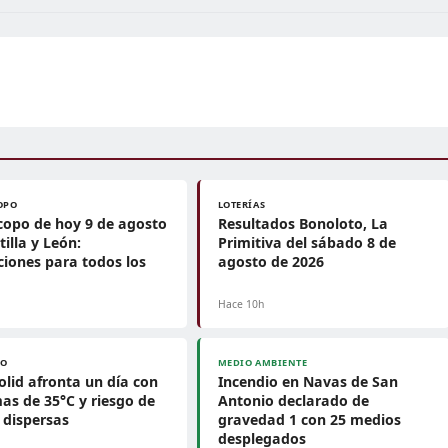
OPO
LOTERÍAS
opo de hoy 9 de agosto
Resultados Bonoloto, La
tilla y León:
Primitiva del sábado 8 de
ciones para todos los
agosto de 2026
Hace 10h
PO
MEDIO AMBIENTE
olid afronta un día con
Incendio en Navas de San
s de 35°C y riesgo de
Antonio declarado de
s dispersas
gravedad 1 con 25 medios
desplegados