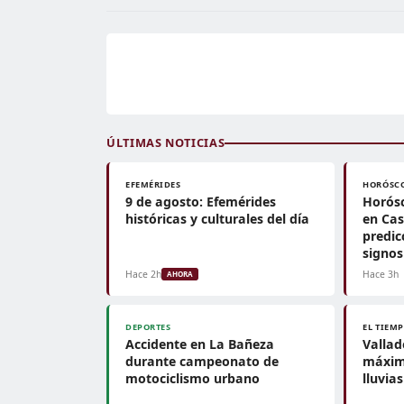
ÚLTIMAS NOTICIAS
EFEMÉRIDES
HORÓSC
9 de agosto: Efemérides
Horósc
históricas y culturales del día
en Cas
predic
signos
Hace 2h
Hace 3h
AHORA
DEPORTES
EL TIEM
Accidente en La Bañeza
Vallad
durante campeonato de
máxima
motociclismo urbano
lluvia