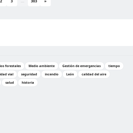
2
3
...
303
»
os forestales
Medio ambiente
Gestión de emergencias
tiempo
idad vial
seguridad
incendio
León
calidad del aire
salud
historia