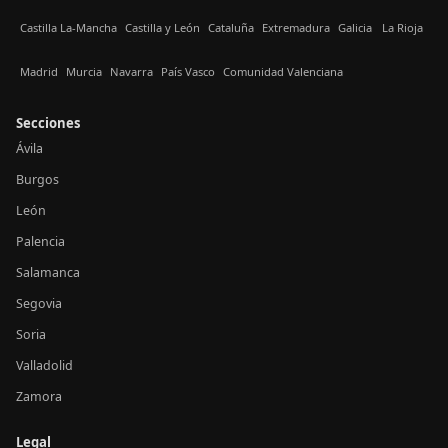
Castilla La-Mancha
Castilla y León
Cataluña
Extremadura
Galicia
La Rioja
Madrid
Murcia
Navarra
País Vasco
Comunidad Valenciana
Secciones
Ávila
Burgos
León
Palencia
Salamanca
Segovia
Soria
Valladolid
Zamora
Legal