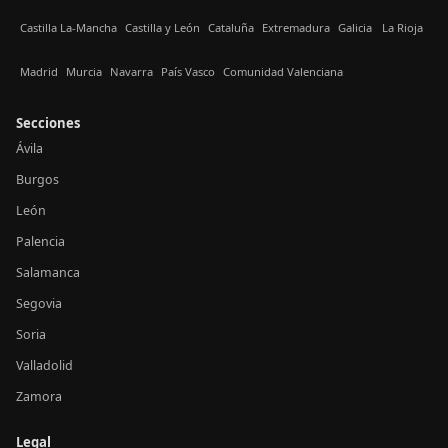
Castilla La-Mancha
Castilla y León
Cataluña
Extremadura
Galicia
La Rioja
Madrid
Murcia
Navarra
País Vasco
Comunidad Valenciana
Secciones
Ávila
Burgos
León
Palencia
Salamanca
Segovia
Soria
Valladolid
Zamora
Legal