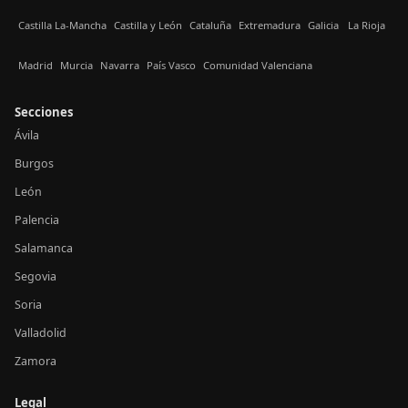
Castilla La-Mancha
Castilla y León
Cataluña
Extremadura
Galicia
La Rioja
Madrid
Murcia
Navarra
País Vasco
Comunidad Valenciana
Secciones
Ávila
Burgos
León
Palencia
Salamanca
Segovia
Soria
Valladolid
Zamora
Legal