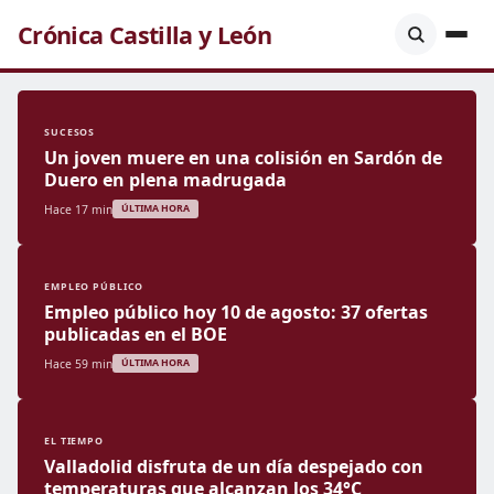
Crónica Castilla y León
SUCESOS
Un joven muere en una colisión en Sardón de
Duero en plena madrugada
Hace 17 min
ÚLTIMA HORA
EMPLEO PÚBLICO
Empleo público hoy 10 de agosto: 37 ofertas
publicadas en el BOE
Hace 59 min
ÚLTIMA HORA
EL TIEMPO
Valladolid disfruta de un día despejado con
temperaturas que alcanzan los 34°C