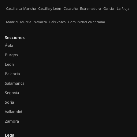
Castilla La-Mancha
Castilla y León
Cataluña
Extremadura
Galicia
La Rioja
Madrid
Murcia
Navarra
País Vasco
Comunidad Valenciana
Secciones
Ávila
Burgos
León
Palencia
Salamanca
Segovia
Soria
Valladolid
Zamora
Legal