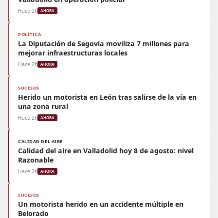
Hace 2h
AHORA
POLÍTICA
La Diputación de Segovia moviliza 7 millones para
mejorar infraestructuras locales
Hace 2h
AHORA
SUCESOS
Herido un motorista en León tras salirse de la vía en
una zona rural
Hace 2h
AHORA
CALIDAD DEL AIRE
Calidad del aire en Valladolid hoy 8 de agosto: nivel
Razonable
Hace 2h
AHORA
SUCESOS
Un motorista herido en un accidente múltiple en
Belorado