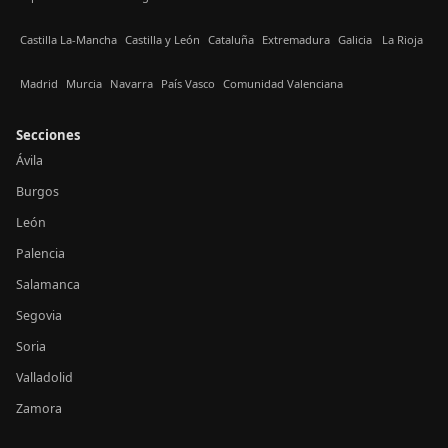
Castilla La-Mancha
Castilla y León
Cataluña
Extremadura
Galicia
La Rioja
Madrid
Murcia
Navarra
País Vasco
Comunidad Valenciana
Secciones
Ávila
Burgos
León
Palencia
Salamanca
Segovia
Soria
Valladolid
Zamora