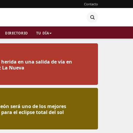
Contacto
DIRECTORIO
TU DÍA
herida en una salida de vía en
z La Nueva
 León será uno de los mejores
para el eclipse total del sol