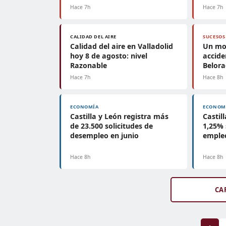
Hace 7h
Hace 7h
CALIDAD DEL AIRE
SUCESOS
Calidad del aire en Valladolid
Un mot
hoy 8 de agosto: nivel
accide
Razonable
Belor
Hace 7h
Hace 8h
ECONOMÍA
ECONOM
Castilla y León registra más
Castil
de 23.500 solicitudes de
1,25%
desempleo en junio
empleo
Hace 8h
Hace 8h
CA