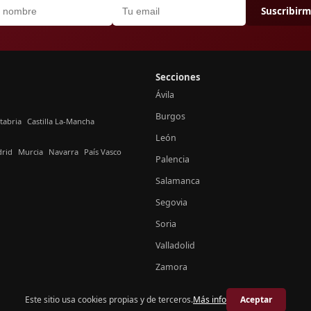
Suscribir
Secciones
Ávila
Burgos
tabria
Castilla La-Mancha
León
rid
Murcia
Navarra
País Vasco
Palencia
Salamanca
Segovia
Soria
Valladolid
Zamora
Este sitio usa cookies propias y de terceros.
Más info
Aceptar
© 2026 Crónica Castilla y León