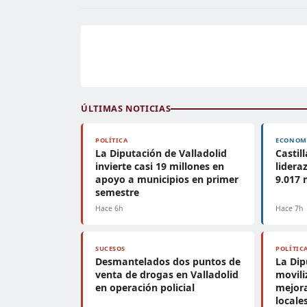
ÚLTIMAS NOTICIAS
POLÍTICA
ECONOM
La Diputación de Valladolid
Castil
invierte casi 19 millones en
lidera
apoyo a municipios en primer
9.017 
semestre
Hace 6h
Hace 7h
SUCESOS
POLÍTIC
Desmantelados dos puntos de
La Dip
venta de drogas en Valladolid
movili
en operación policial
mejora
locale