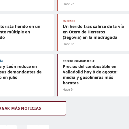
Hace 7h
SUCESOS
orista herido en un
Un herido tras salirse de la vía
nte múltiple en
en Otero de Herreros
ado
(Segovia) en la madrugada
Hace 8h
ÍA
PRECIO COMBUSTIBLE
la y León reduce en
Precios del combustible en
 sus demandantes de
Valladolid hoy 8 de agosto:
 en julio
media y gasolineras más
baratas
Hace 9h
RGAR MÁS NOTICIAS