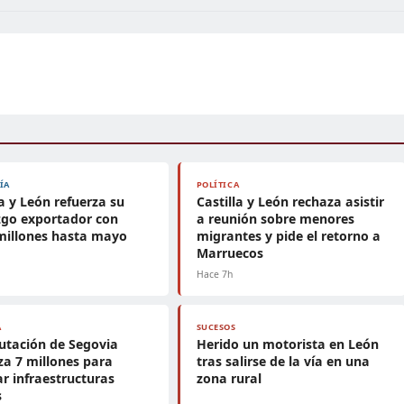
ÍA
POLÍTICA
la y León refuerza su
Castilla y León rechaza asistir
zgo exportador con
a reunión sobre menores
millones hasta mayo
migrantes y pide el retorno a
Marruecos
Hace 7h
A
SUCESOS
utación de Segovia
Herido un motorista en León
za 7 millones para
tras salirse de la vía en una
r infraestructuras
zona rural
s