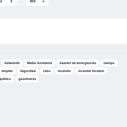
2
3
...
303
»
Valladolid
Medio Ambiente
Gestión de emergencias
tiempo
empleo
Seguridad
León
incendio
incendio forestal
público
gasolineras