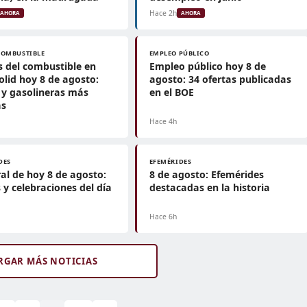
Hace 2h
AHORA
AHORA
COMBUSTIBLE
EMPLEO PÚBLICO
s del combustible en
Empleo público hoy 8 de
olid hoy 8 de agosto:
agosto: 34 ofertas publicadas
y gasolineras más
en el BOE
as
Hace 4h
DES
EFEMÉRIDES
al de hoy 8 de agosto:
8 de agosto: Efemérides
 y celebraciones del día
destacadas en la historia
Hace 6h
RGAR MÁS NOTICIAS