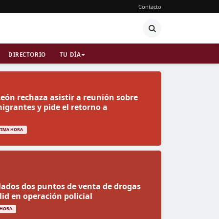
Contacto
DIRECTORIO
TU DÍA
 León rechaza asistir a reunión sobre
grantes y pide el retorno a
TIMA HORA
ados dos puntos de venta de drogas
lid en operación policial
 HORA