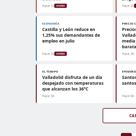
Hace 1h
Hace 2h
AHORA
ECONOMÍA
PRECIO 
Castilla y León reduce en
Precio
1,25% sus demandantes de
Vallad
empleo en julio
media 
barat
Hace 2h
Hace 3h
AHORA
EL TIEMPO
EFEMÉRI
Valladolid disfruta de un día
Santor
despejado con temperaturas
santos
que alcanzan los 36°C
Hace 5h
Hace 6h
CA