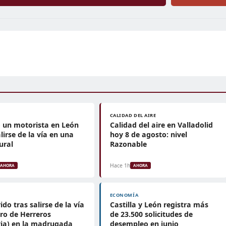
CALIDAD DEL AIRE
 un motorista en León
Calidad del aire en Valladolid
alirse de la vía en una
hoy 8 de agosto: nivel
ural
Razonable
Hace 1h
AHORA
AHORA
ECONOMÍA
ido tras salirse de la vía
Castilla y León registra más
ro de Herreros
de 23.500 solicitudes de
ia) en la madrugada
desempleo en junio