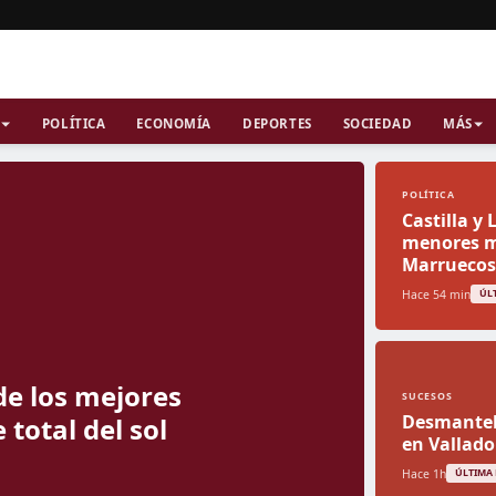
POLÍTICA
ECONOMÍA
DEPORTES
SOCIEDAD
MÁS
POLÍTICA
Castilla y
menores mi
Marruecos
Hace 54 min
ÚL
de los mejores
SUCESOS
Desmantel
 total del sol
en Vallado
Hace 1h
ÚLTIMA