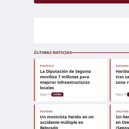
ÚLTIMAS NOTICIAS
POLÍTICA
SUCESOS
La Diputación de Segovia
Herido
moviliza 7 millones para
tras s
mejorar infraestructuras
zona r
locales
Hace 1h
Hace 1h
AHORA
SUCESOS
SUCESOS
Un motorista herido en un
Un her
accidente múltiple en
en Ote
Belorado
(Segov