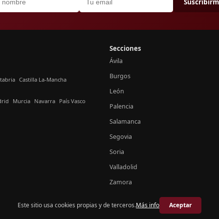
Suscribir
Secciones
Ávila
Burgos
tabria
Castilla La-Mancha
León
rid
Murcia
Navarra
País Vasco
Palencia
Salamanca
Segovia
Soria
Valladolid
Zamora
Este sitio usa cookies propias y de terceros.
Más info
Aceptar
© 2026 Crónica Castilla y León