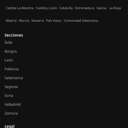
Castilla La-Mancha
Castilla y León
Cataluña
Extremadura
Galicia
La Rioja
Madrid
Murcia
Navarra
País Vasco
Comunidad Valenciana
Secciones
Ávila
Burgos
León
Palencia
Salamanca
Segovia
Soria
Valladolid
Zamora
Legal