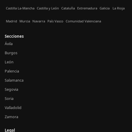
Castilla La-Mancha
Castilla y León
Cataluña
Extremadura
Galicia
La Rioja
Madrid
Murcia
Navarra
País Vasco
Comunidad Valenciana
Secciones
Ávila
Burgos
León
Palencia
Salamanca
Segovia
Soria
Valladolid
Zamora
Legal