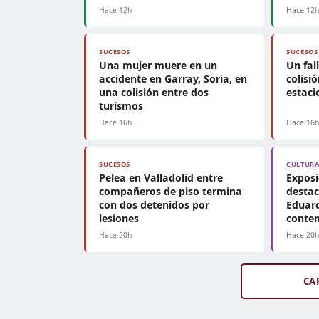
Hace 12h
Hace 12
SUCESOS
SUCESOS
Una mujer muere en un
Un fal
accidente en Garray, Soria, en
colisi
una colisión entre dos
estac
turismos
Hace 16h
Hace 16
SUCESOS
CULTUR
Pelea en Valladolid entre
Exposi
compañeros de piso termina
destac
con dos detenidos por
Eduard
lesiones
conte
Hace 20h
Hace 20
CA