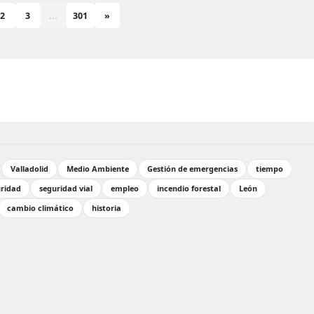
2
3
...
301
»
Valladolid
Medio Ambiente
Gestión de emergencias
tiempo
ridad
seguridad vial
empleo
incendio forestal
León
cambio climático
historia