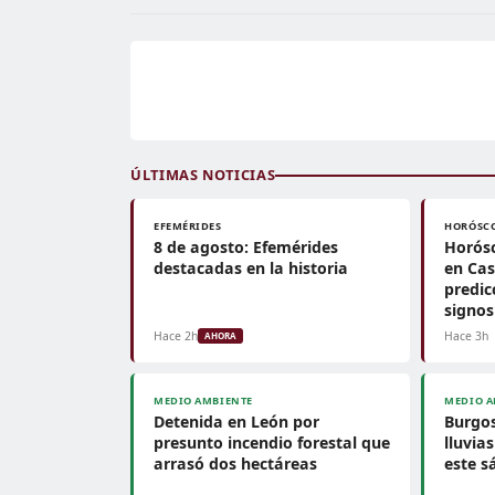
ÚLTIMAS NOTICIAS
EFEMÉRIDES
HORÓSC
8 de agosto: Efemérides
Horósc
destacadas en la historia
en Cas
predic
signos
Hace 2h
Hace 3h
AHORA
MEDIO AMBIENTE
MEDIO A
Detenida en León por
Burgos
presunto incendio forestal que
lluvia
arrasó dos hectáreas
este 