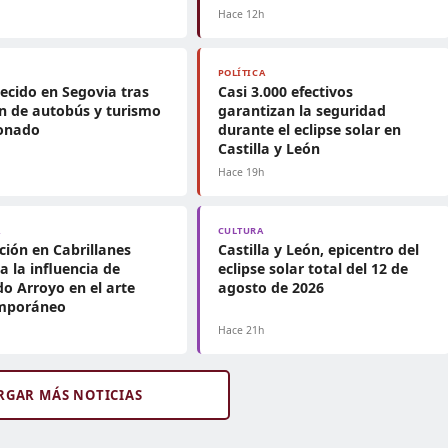
h
Hace 12h
POLÍTICA
lecido en Segovia tras
Casi 3.000 efectivos
ón de autobús y turismo
garantizan la seguridad
ionado
durante el eclipse solar en
Castilla y León
h
Hace 19h
A
CULTURA
ción en Cabrillanes
Castilla y León, epicentro del
a la influencia de
eclipse solar total del 12 de
o Arroyo en el arte
agosto de 2026
mporáneo
h
Hace 21h
RGAR MÁS NOTICIAS