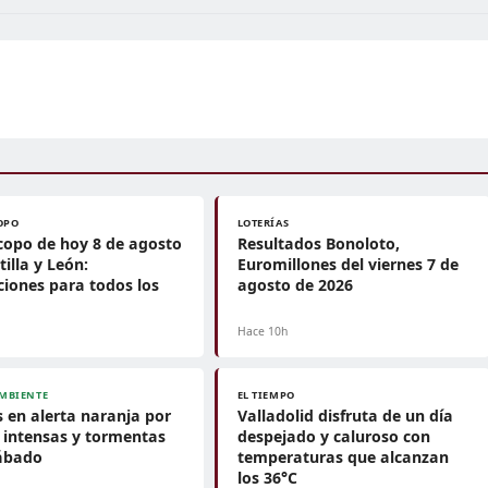
OPO
LOTERÍAS
opo de hoy 8 de agosto
Resultados Bonoloto,
tilla y León:
Euromillones del viernes 7 de
ciones para todos los
agosto de 2026
Hace 10h
MBIENTE
EL TIEMPO
 en alerta naranja por
Valladolid disfruta de un día
s intensas y tormentas
despejado y caluroso con
sábado
temperaturas que alcanzan
los 36°C