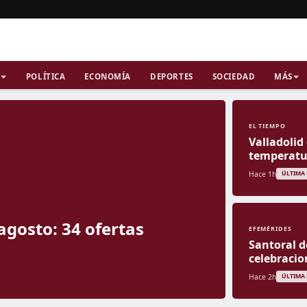
POLÍTICA
ECONOMÍA
DEPORTES
SOCIEDAD
MÁS
EL TIEMPO
Valladolid
temperatur
Hace 1h
ÚLTIMA
agosto: 34 ofertas
EFEMÉRIDES
Santoral d
celebracio
Hace 2h
ÚLTIMA