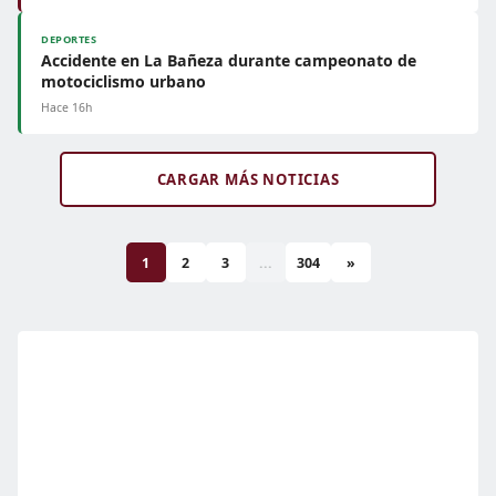
DEPORTES
Accidente en La Bañeza durante campeonato de
motociclismo urbano
Hace 16h
CARGAR MÁS NOTICIAS
1
2
3
...
304
»