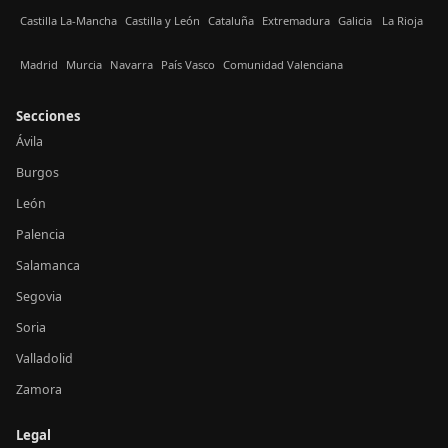
Castilla La-Mancha
Castilla y León
Cataluña
Extremadura
Galicia
La Rioja
Madrid
Murcia
Navarra
País Vasco
Comunidad Valenciana
Secciones
Ávila
Burgos
León
Palencia
Salamanca
Segovia
Soria
Valladolid
Zamora
Legal