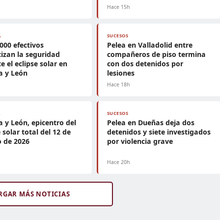
h
Hace 15h
A
SUCESOS
.000 efectivos
Pelea en Valladolid entre
izan la seguridad
compañeros de piso termina
e el eclipse solar en
con dos detenidos por
la y León
lesiones
h
Hace 18h
A
SUCESOS
la y León, epicentro del
Pelea en Dueñas deja dos
e solar total del 12 de
detenidos y siete investigados
 de 2026
por violencia grave
h
Hace 20h
RGAR MÁS NOTICIAS