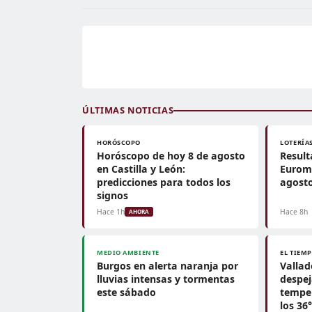
ÚLTIMAS NOTICIAS
HORÓSCOPO
LOTERÍA
Horóscopo de hoy 8 de agosto
Result
en Castilla y León:
Euromi
predicciones para todos los
agosto
signos
Hace 1h
Hace 8h
AHORA
MEDIO AMBIENTE
EL TIEM
Burgos en alerta naranja por
Vallad
lluvias intensas y tormentas
despej
este sábado
tempe
los 36