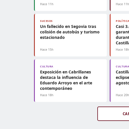
Hace 11h
Hace 11
SUCESOS
POLÍTIC
Un fallecido en Segovia tras
Casi 3
colisión de autobús y turismo
garant
estacionado
durant
Castil
Hace 15h
Hace 18
CULTURA
CULTUR
Exposición en Cabrillanes
Castil
destaca la influencia de
eclips
Eduardo Arroyo en el arte
agosto
contemporáneo
Hace 18h
Hace 20
CA