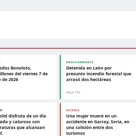
S
MEDIO AMBIENTE
ados Bonoloto,
Detenida en León por
llones del viernes 7 de
presunto incendio forestal que
 de 2026
arrasó dos hectáreas
Hace 11h
PO
SUCESOS
olid disfruta de un día
Una mujer muere en un
ado y caluroso con
accidente en Garray, Soria, en
raturas que alcanzan
una colisión entre dos
°C
turismos