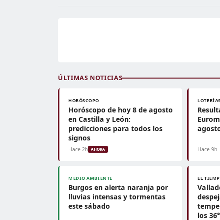
ÚLTIMAS NOTICIAS
HORÓSCOPO
LOTERÍA
Horóscopo de hoy 8 de agosto
Result
en Castilla y León:
Euromi
predicciones para todos los
agosto
signos
Hace 2h
Hace 9h
AHORA
MEDIO AMBIENTE
EL TIEM
Burgos en alerta naranja por
Vallad
lluvias intensas y tormentas
despej
este sábado
tempe
los 36