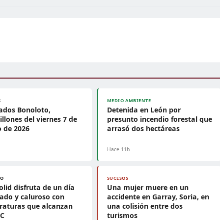
S
MEDIO AMBIENTE
ados Bonoloto,
Detenida en León por
llones del viernes 7 de
presunto incendio forestal que
 de 2026
arrasó dos hectáreas
Hace 11h
PO
SUCESOS
olid disfruta de un día
Una mujer muere en un
ado y caluroso con
accidente en Garray, Soria, en
raturas que alcanzan
una colisión entre dos
°C
turismos