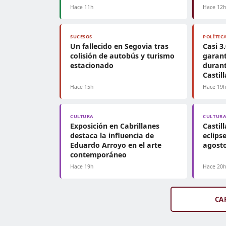
Hace 11h
Hace 12
SUCESOS
POLÍTIC
Un fallecido en Segovia tras
Casi 3
colisión de autobús y turismo
garant
estacionado
durant
Castil
Hace 15h
Hace 19
CULTURA
CULTUR
Exposición en Cabrillanes
Castil
destaca la influencia de
eclips
Eduardo Arroyo en el arte
agosto
contemporáneo
Hace 19h
Hace 20
CA