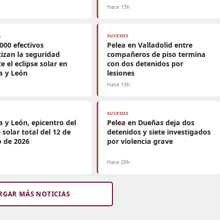
h
Hace 15h
A
SUCESOS
.000 efectivos
Pelea en Valladolid entre
izan la seguridad
compañeros de piso termina
e el eclipse solar en
con dos detenidos por
la y León
lesiones
h
Hace 19h
A
SUCESOS
la y León, epicentro del
Pelea en Dueñas deja dos
e solar total del 12 de
detenidos y siete investigados
 de 2026
por violencia grave
h
Hace 20h
RGAR MÁS NOTICIAS