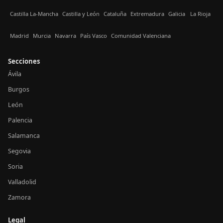
Castilla La-Mancha
Castilla y León
Cataluña
Extremadura
Galicia
La Rioja
Madrid
Murcia
Navarra
País Vasco
Comunidad Valenciana
Secciones
Ávila
Burgos
León
Palencia
Salamanca
Segovia
Soria
Valladolid
Zamora
Legal