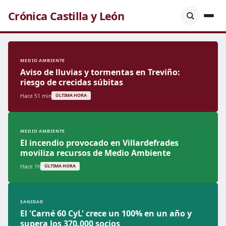
Crónica Castilla y León
MEDIO AMBIENTE
Aviso de lluvias y tormentas en Treviño:
riesgo de crecidas súbitas
Hace 51 min
ÚLTIMA HORA
MEDIO AMBIENTE
El incendio provocado en Villardefrades
moviliza recursos de Medio Ambiente
Hace 1h
ÚLTIMA HORA
SANIDAD
El 'Carné 60 CyL' crece un 100% en un año y
supera los 370.000 socios