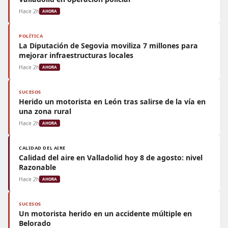
Hace 2h
AHORA
POLÍTICA
La Diputación de Segovia moviliza 7 millones para
mejorar infraestructuras locales
Hace 2h
AHORA
SUCESOS
Herido un motorista en León tras salirse de la vía en
una zona rural
Hace 2h
AHORA
CALIDAD DEL AIRE
Calidad del aire en Valladolid hoy 8 de agosto: nivel
Razonable
Hace 2h
AHORA
SUCESOS
Un motorista herido en un accidente múltiple en
Belorado