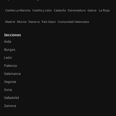
Castilla La-Mancha
Castilla y León
Cataluña
Extremadura
Galicia
La Rioja
Madrid
Murcia
Navarra
País Vasco
Comunidad Valenciana
Secciones
Ávila
Burgos
León
Palencia
Salamanca
Segovia
Soria
Valladolid
Zamora