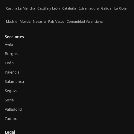
Castilla La-Mancha
Castilla y León
Cataluña
Extremadura
Galicia
La Rioja
Madrid
Murcia
Navarra
País Vasco
Comunidad Valenciana
Secciones
Ávila
Burgos
León
Palencia
Salamanca
Segovia
Soria
Valladolid
Zamora
Legal