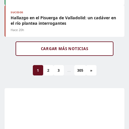
SUCESOS
Hallazgo en el Pisuerga de Valladolid: un cadáver en
el río plantea interrogantes
Hace 20h
CARGAR MÁS NOTICIAS
1
2
3
...
305
»