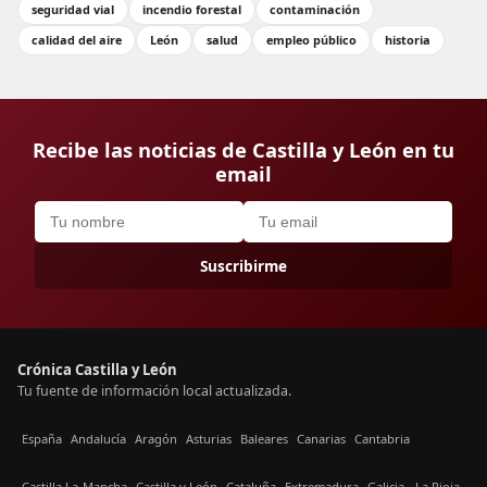
seguridad vial
incendio forestal
contaminación
calidad del aire
León
salud
empleo público
historia
Recibe las noticias de Castilla y León en tu
email
Suscribirme
Crónica Castilla y León
Tu fuente de información local actualizada.
España
Andalucía
Aragón
Asturias
Baleares
Canarias
Cantabria
Castilla La-Mancha
Castilla y León
Cataluña
Extremadura
Galicia
La Rioja