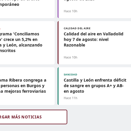
mporáneo
Hace 10h
A
CALIDAD DEL AIRE
grama 'Conciliamos
Calidad del aire en Valladolid
' crece un 5,2% en
hoy 7 de agosto: nivel
la y León, alcanzando
Razonable
inscritos
h
Hace 10h
A
SANIDAD
ama Ribera congrega a
Castilla y León enfrenta déficit
 personas en Burgos y
de sangre en grupos A+ y AB-
a mejoras ferroviarias
en agosto
h
Hace 11h
RGAR MÁS NOTICIAS