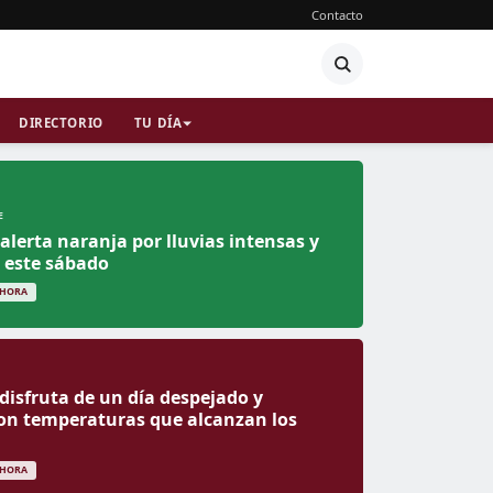
Contacto
DIRECTORIO
TU DÍA
E
alerta naranja por lluvias intensas y
 este sábado
 HORA
 disfruta de un día despejado y
on temperaturas que alcanzan los
 HORA