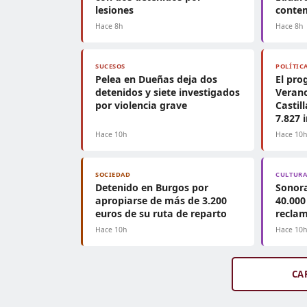
lesiones
conte
Hace 8h
Hace 8h
SUCESOS
POLÍTIC
Pelea en Dueñas deja dos
El pro
detenidos y siete investigados
Verano
por violencia grave
Castil
7.827 
Hace 10h
Hace 10
SOCIEDAD
CULTUR
Detenido en Burgos por
Sonor
apropiarse de más de 3.200
40.000
euros de su ruta de reparto
reclam
Hace 10h
Hace 10
CA