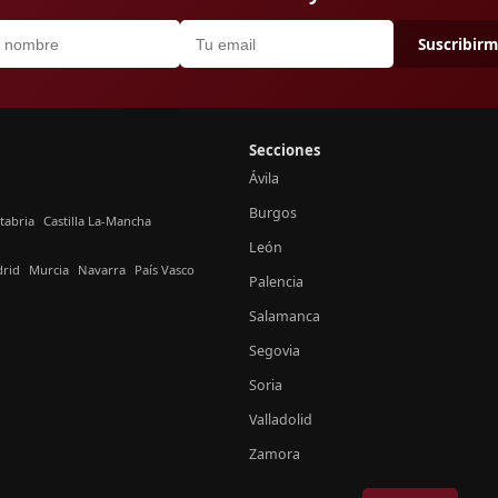
Suscribir
Secciones
Ávila
Burgos
tabria
Castilla La-Mancha
León
rid
Murcia
Navarra
País Vasco
Palencia
Salamanca
Segovia
Soria
Valladolid
Zamora