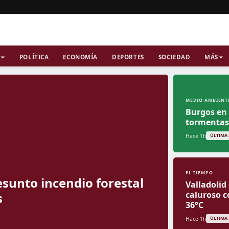
POLÍTICA
ECONOMÍA
DEPORTES
SOCIEDAD
MÁS
MEDIO AMBIENT
Burgos en 
tormentas
Hace 1h
ÚLTIMA
EL TIEMPO
sunto incendio forestal
Valladolid
caluroso c
s
36°C
Hace 1h
ÚLTIMA