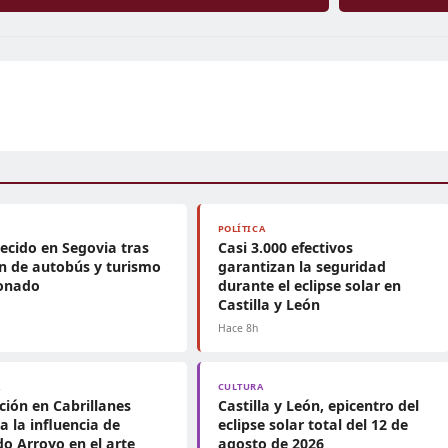
POLÍTICA
lecido en Segovia tras
Casi 3.000 efectivos
ón de autobús y turismo
garantizan la seguridad
ionado
durante el eclipse solar en
Castilla y León
Hace 8h
A
CULTURA
ción en Cabrillanes
Castilla y León, epicentro del
a la influencia de
eclipse solar total del 12 de
o Arroyo en el arte
agosto de 2026