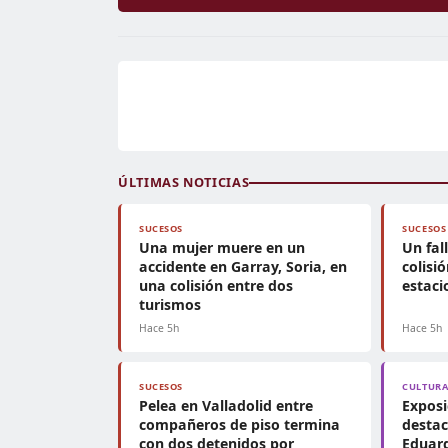
ÚLTIMAS NOTICIAS
SUCESOS
SUCESOS
Una mujer muere en un
Un fal
accidente en Garray, Soria, en
colisi
una colisión entre dos
estac
turismos
Hace 5h
Hace 5h
SUCESOS
CULTUR
Pelea en Valladolid entre
Exposi
compañeros de piso termina
destac
con dos detenidos por
Eduard