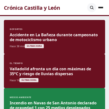
Crónica Castilla y León
DEPORTES
Accidente en La Bañeza durante campeonato
de motociclismo urbano
Hace 38 min
ÚLTIMA HORA
EL TIEMPO
Valladolid afronta un día con máximas de
35°C y riesgo de lluvias dispersas
Hace 1h
ÚLTIMA HORA
MEDIO AMBIENTE
Incendio en Navas de San Antonio declarado
de gravedad 1 con 25 medios desplegados