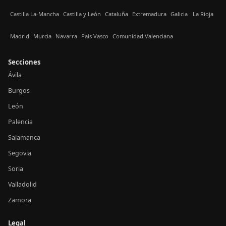
Castilla La-Mancha
Castilla y León
Cataluña
Extremadura
Galicia
La Rioja
Madrid
Murcia
Navarra
País Vasco
Comunidad Valenciana
Secciones
Ávila
Burgos
León
Palencia
Salamanca
Segovia
Soria
Valladolid
Zamora
Legal