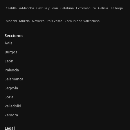
Castilla La-Mancha
Castilla y León
Cataluña
Extremadura
Galicia
La Rioja
Madrid
Murcia
Navarra
País Vasco
Comunidad Valenciana
Secciones
Ávila
Burgos
León
Palencia
Salamanca
Segovia
Soria
Valladolid
Zamora
Legal