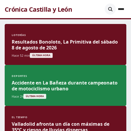
Crónica Castilla y León
LOTERÍAS
Resultados Bonoloto, La Primitiva del sábado
8 de agosto de 2026
Hace 52 min
ÚLTIMA HORA
DEPORTES
Accidente en La Bañeza durante campeonato
de motociclismo urbano
Hace 2h
ÚLTIMA HORA
EL TIEMPO
Valladolid afronta un día con máximas de
35°C y riesgo de lluvias dispersas