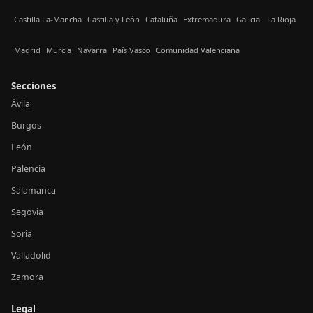
Castilla La-Mancha
Castilla y León
Cataluña
Extremadura
Galicia
La Rioja
Madrid
Murcia
Navarra
País Vasco
Comunidad Valenciana
Secciones
Ávila
Burgos
León
Palencia
Salamanca
Segovia
Soria
Valladolid
Zamora
Legal