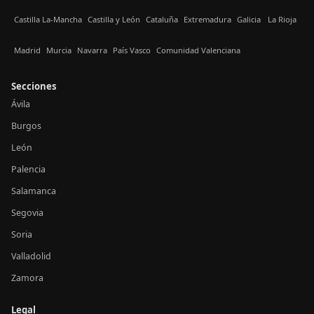
Castilla La-Mancha
Castilla y León
Cataluña
Extremadura
Galicia
La Rioja
Madrid
Murcia
Navarra
País Vasco
Comunidad Valenciana
Secciones
Ávila
Burgos
León
Palencia
Salamanca
Segovia
Soria
Valladolid
Zamora
Legal