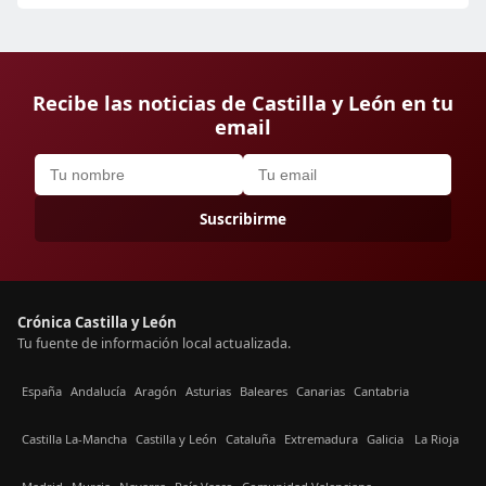
Recibe las noticias de Castilla y León en tu
email
Suscribirme
Crónica Castilla y León
Tu fuente de información local actualizada.
España
Andalucía
Aragón
Asturias
Baleares
Canarias
Cantabria
Castilla La-Mancha
Castilla y León
Cataluña
Extremadura
Galicia
La Rioja