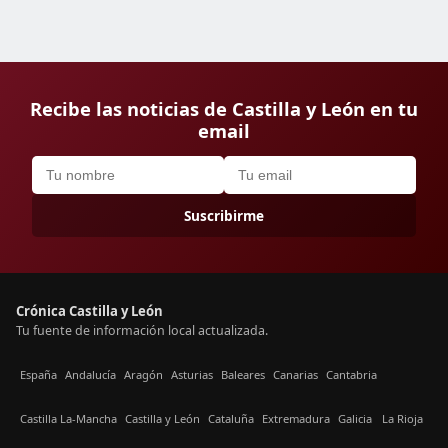
Recibe las noticias de Castilla y León en tu
email
Suscribirme
Crónica Castilla y León
Tu fuente de información local actualizada.
España
Andalucía
Aragón
Asturias
Baleares
Canarias
Cantabria
Castilla La-Mancha
Castilla y León
Cataluña
Extremadura
Galicia
La Rioja