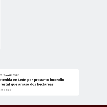
EDIO AMBIENTE
etenida en León por presunto incendio
orestal que arrasó dos hectáreas
ce 1 días