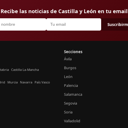
Recibe las noticias de Castilla y León en tu email
Suscribir
Secciones
Ávila
Burgos
tabria
Castilla La-Mancha
León
rid
Murcia
Navarra
País Vasco
Palencia
Salamanca
Segovia
Soria
Valladolid