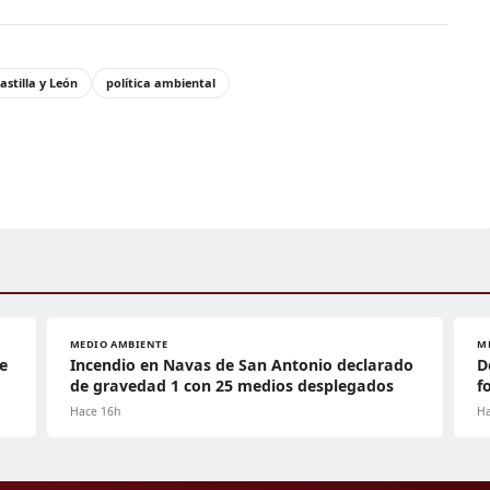
astilla y León
política ambiental
MEDIO AMBIENTE
M
e
Incendio en Navas de San Antonio declarado
D
de gravedad 1 con 25 medios desplegados
f
Hace 16h
Ha