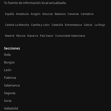
Tu fuente de información local actualizada.
España
Andalucía
Aragón
Asturias
Baleares
Canarias
Cantabria
Castilla La-Mancha
Castilla y León
Cataluña
Extremadura
Galicia
La Rioja
Madrid
Murcia
Navarra
País Vasco
Comunidad Valenciana
Secciones
Ávila
Burgos
León
Palencia
Salamanca
Segovia
Soria
Valladolid