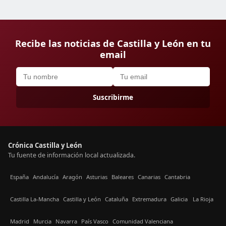
Recibe las noticias de Castilla y León en tu
email
Suscribirme
Crónica Castilla y León
Tu fuente de información local actualizada.
España
Andalucía
Aragón
Asturias
Baleares
Canarias
Cantabria
Castilla La-Mancha
Castilla y León
Cataluña
Extremadura
Galicia
La Rioja
Madrid
Murcia
Navarra
País Vasco
Comunidad Valenciana