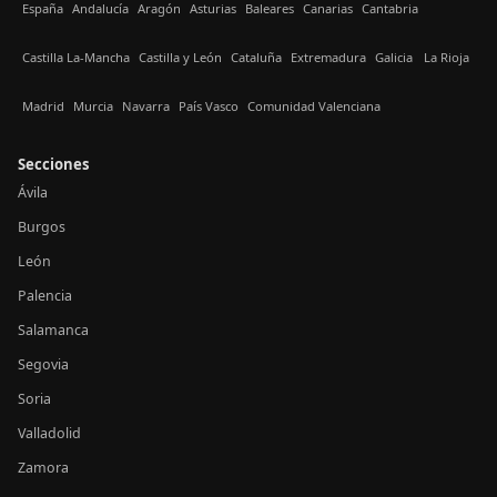
España
Andalucía
Aragón
Asturias
Baleares
Canarias
Cantabria
Castilla La-Mancha
Castilla y León
Cataluña
Extremadura
Galicia
La Rioja
Madrid
Murcia
Navarra
País Vasco
Comunidad Valenciana
Secciones
Ávila
Burgos
León
Palencia
Salamanca
Segovia
Soria
Valladolid
Zamora