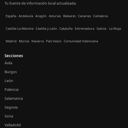
Tu fuente de información local actualizada.
España
Andalucía
Aragón
Asturias
Baleares
Canarias
Cantabria
Castilla La-Mancha
Castilla y León
Cataluña
Extremadura
Galicia
La Rioja
Madrid
Murcia
Navarra
País Vasco
Comunidad Valenciana
Secciones
Ávila
Burgos
León
Palencia
Salamanca
Segovia
Soria
Valladolid