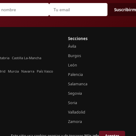
Suscribir
Secciones
Ávila
Burgos
tabria
Castilla La-Mancha
León
rid
Murcia
Navarra
País Vasco
Palencia
Salamanca
Segovia
Soria
Valladolid
Zamora
Este sitio usa cookies propias y de terceros.
Más info
Aceptar