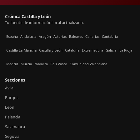
Crónica Castilla y León
Tu fuente de información local actualizada.
España
Andalucía
Aragón
Asturias
Baleares
Canarias
Cantabria
Castilla La-Mancha
Castilla y León
Cataluña
Extremadura
Galicia
La Rioja
Madrid
Murcia
Navarra
País Vasco
Comunidad Valenciana
Secciones
Ávila
Burgos
León
Palencia
Salamanca
Segovia