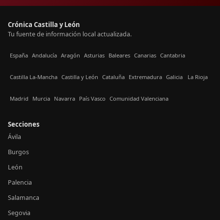
Crónica Castilla y León
Tu fuente de información local actualizada.
España
Andalucía
Aragón
Asturias
Baleares
Canarias
Cantabria
Castilla La-Mancha
Castilla y León
Cataluña
Extremadura
Galicia
La Rioja
Madrid
Murcia
Navarra
País Vasco
Comunidad Valenciana
Secciones
Ávila
Burgos
León
Palencia
Salamanca
Segovia