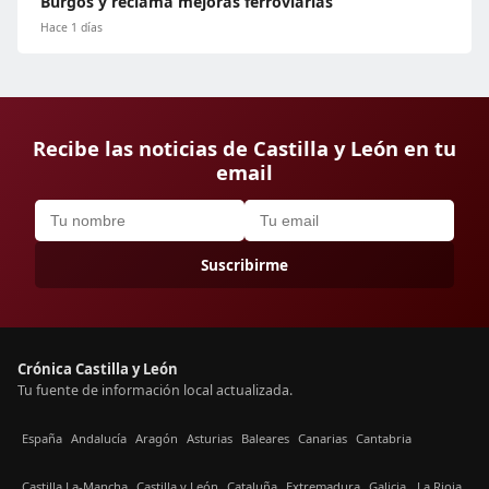
Burgos y reclama mejoras ferroviarias
Hace 1 días
Recibe las noticias de Castilla y León en tu
email
Suscribirme
Crónica Castilla y León
Tu fuente de información local actualizada.
España
Andalucía
Aragón
Asturias
Baleares
Canarias
Cantabria
Castilla La-Mancha
Castilla y León
Cataluña
Extremadura
Galicia
La Rioja