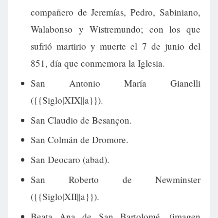
compañero de Jeremías, Pedro, Sabiniano,
Walabonso y Wistremundo; con los que
sufrió martirio y muerte el 7 de junio del
851, día que conmemora la Iglesia.
San Antonio María Gianelli
({{Siglo|XIX||a}}).
San Claudio de Besançon.
San Colmán de Dromore.
San Deocaro (abad).
San Roberto de Newminster
({{Siglo|XII||a}}).
Beata Ana de San Bartolomé. (imagen