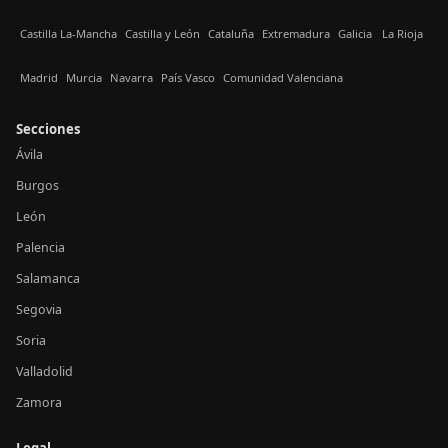
Castilla La-Mancha
Castilla y León
Cataluña
Extremadura
Galicia
La Rioja
Madrid
Murcia
Navarra
País Vasco
Comunidad Valenciana
Secciones
Ávila
Burgos
León
Palencia
Salamanca
Segovia
Soria
Valladolid
Zamora