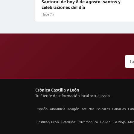
Santoral de hoy 8 de agosto: santos y
celebraciones del día
Hace 7h
Crónica Castilla y León
Tu fuente de información local actualizada.
España
Andalucía
Aragón
Asturias
Baleares
Canarias
Can
Castilla y León
Cataluña
Extremadura
Galicia
La Rioja
Mad