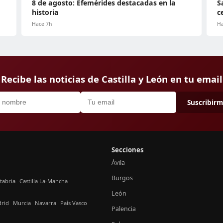
8 de agosto: Efemérides destacadas en la
S
historia
c
Hace 7h
Ha
Recibe las noticias de Castilla y León en tu email
Suscribir
Secciones
Ávila
Burgos
tabria
Castilla La-Mancha
León
rid
Murcia
Navarra
País Vasco
Palencia