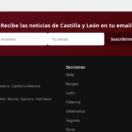
Recibe las noticias de Castilla y León en tu email
Suscribir
Secciones
Ávila
Burgos
tabria
Castilla La-Mancha
León
rid
Murcia
Navarra
País Vasco
Palencia
Salamanca
Segovia
Soria