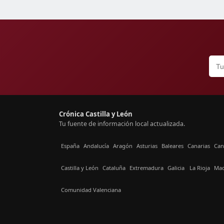
Crónica Castilla y León
Tu fuente de información local actualizada.
España
Andalucía
Aragón
Asturias
Baleares
Canarias
Can
Castilla y León
Cataluña
Extremadura
Galicia
La Rioja
Mad
Comunidad Valenciana