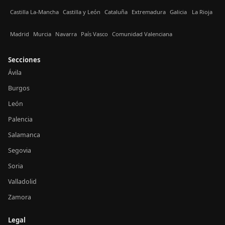
Castilla La-Mancha
Castilla y León
Cataluña
Extremadura
Galicia
La Rioja
Madrid
Murcia
Navarra
País Vasco
Comunidad Valenciana
Secciones
Ávila
Burgos
León
Palencia
Salamanca
Segovia
Soria
Valladolid
Zamora
Legal