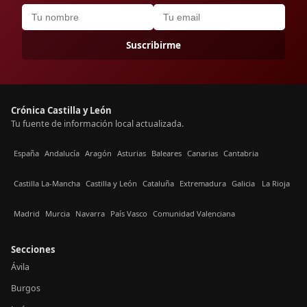
Suscribirme
Crónica Castilla y León
Tu fuente de información local actualizada.
España
Andalucía
Aragón
Asturias
Baleares
Canarias
Cantabria
Castilla La-Mancha
Castilla y León
Cataluña
Extremadura
Galicia
La Rioja
Madrid
Murcia
Navarra
País Vasco
Comunidad Valenciana
Secciones
Ávila
Burgos