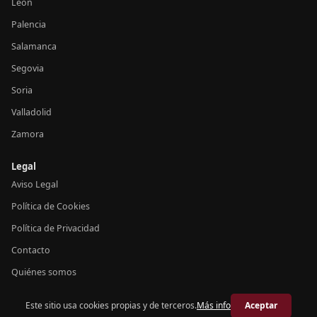
León
Palencia
Salamanca
Segovia
Soria
Valladolid
Zamora
Legal
Aviso Legal
Política de Cookies
Política de Privacidad
Contacto
Quiénes somos
Este sitio usa cookies propias y de terceros.
Más info
Aceptar
© 2026 Crónica Castilla y León