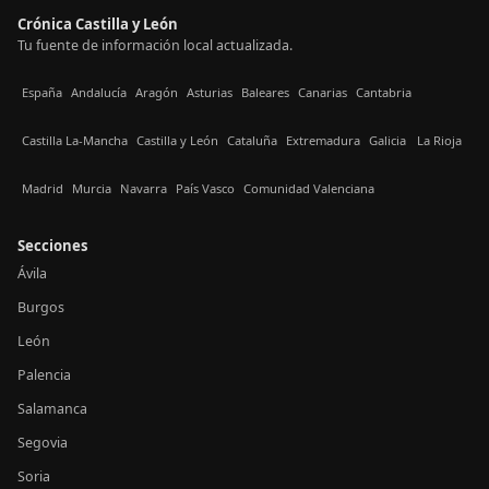
Crónica Castilla y León
Tu fuente de información local actualizada.
España
Andalucía
Aragón
Asturias
Baleares
Canarias
Cantabria
Castilla La-Mancha
Castilla y León
Cataluña
Extremadura
Galicia
La Rioja
Madrid
Murcia
Navarra
País Vasco
Comunidad Valenciana
Secciones
Ávila
Burgos
León
Palencia
Salamanca
Segovia
Soria