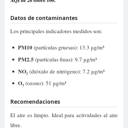
AQI de
20
sobre 100.
Datos de contaminantes
Los principales indicadores medidos son:
PM10
(partículas gruesas): 13.3 μg/m³
PM2.5
(partículas finas): 9.7 μg/m³
NO₂
(dióxido de nitrógeno): 7.2 μg/m³
O₃
(ozono): 51 μg/m³
Recomendaciones
El aire es limpio. Ideal para actividades al aire
libre.