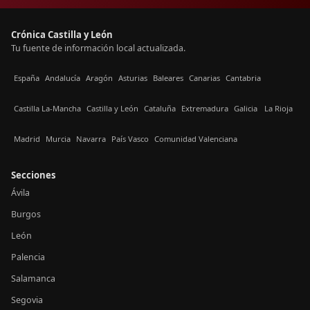
Crónica Castilla y León
Tu fuente de información local actualizada.
España
Andalucía
Aragón
Asturias
Baleares
Canarias
Cantabria
Castilla La-Mancha
Castilla y León
Cataluña
Extremadura
Galicia
La Rioja
Madrid
Murcia
Navarra
País Vasco
Comunidad Valenciana
Secciones
Ávila
Burgos
León
Palencia
Salamanca
Segovia