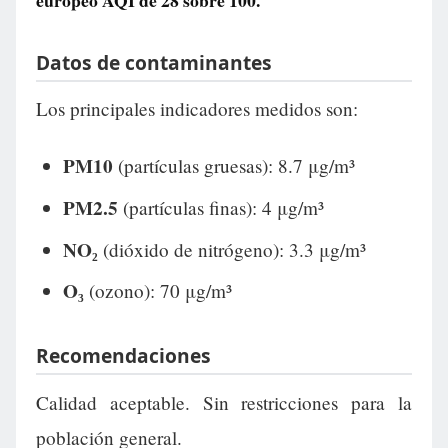
europeo AQI de
28
sobre 100.
Datos de contaminantes
Los principales indicadores medidos son:
PM10
(partículas gruesas): 8.7 μg/m³
PM2.5
(partículas finas): 4 μg/m³
NO₂
(dióxido de nitrógeno): 3.3 μg/m³
O₃
(ozono): 70 μg/m³
Recomendaciones
Calidad aceptable. Sin restricciones para la
población general.