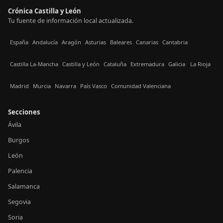
Crónica Castilla y León
Tu fuente de información local actualizada.
España
Andalucía
Aragón
Asturias
Baleares
Canarias
Cantabria
Castilla La-Mancha
Castilla y León
Cataluña
Extremadura
Galicia
La Rioja
Madrid
Murcia
Navarra
País Vasco
Comunidad Valenciana
Secciones
Ávila
Burgos
León
Palencia
Salamanca
Segovia
Soria