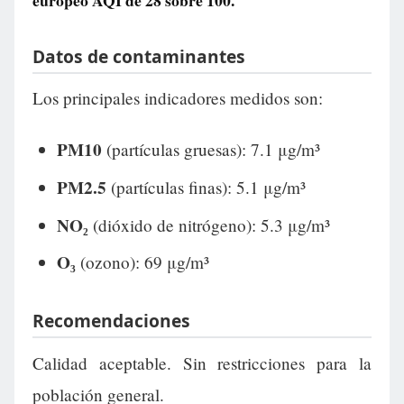
europeo AQI de
28
sobre 100.
Datos de contaminantes
Los principales indicadores medidos son:
PM10
(partículas gruesas): 7.1 μg/m³
PM2.5
(partículas finas): 5.1 μg/m³
NO₂
(dióxido de nitrógeno): 5.3 μg/m³
O₃
(ozono): 69 μg/m³
Recomendaciones
Calidad aceptable. Sin restricciones para la
población general.