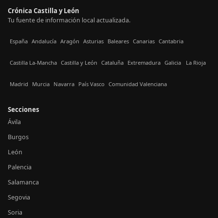
Crónica Castilla y León
Tu fuente de información local actualizada.
España
Andalucía
Aragón
Asturias
Baleares
Canarias
Cantabria
Castilla La-Mancha
Castilla y León
Cataluña
Extremadura
Galicia
La Rioja
Madrid
Murcia
Navarra
País Vasco
Comunidad Valenciana
Secciones
Ávila
Burgos
León
Palencia
Salamanca
Segovia
Soria