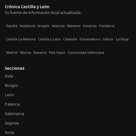
Crónica Castilla y León
Tu fuente de información local actualizada.
España
Andalucía
Aragón
Asturias
Baleares
Canarias
Cantabria
Castilla La-Mancha
Castilla y León
Cataluña
Extremadura
Galicia
La Rioja
Madrid
Murcia
Navarra
País Vasco
Comunidad Valenciana
Secciones
Ávila
Burgos
León
Palencia
Salamanca
Segovia
Soria