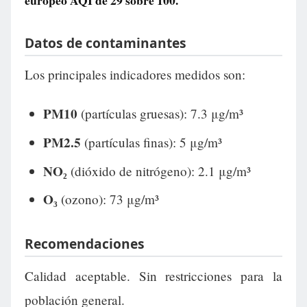
europeo AQI de
29
sobre 100.
Datos de contaminantes
Los principales indicadores medidos son:
PM10
(partículas gruesas): 7.3 μg/m³
PM2.5
(partículas finas): 5 μg/m³
NO₂
(dióxido de nitrógeno): 2.1 μg/m³
O₃
(ozono): 73 μg/m³
Recomendaciones
Calidad aceptable. Sin restricciones para la
población general.